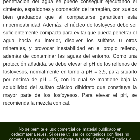
penetración del agua se puede conseguir ejecutando el
cimiento, espaldones y coronación del terraplén, con suelos
bien graduados que al compactarse garanticen esta
impermeabilidad. Además, el núcleo de fosfoyeso debe ser
suficientemente compacto para evitar que pueda penetrar el
agua hacia su interior, disolver los sulfatos u otros
minerales, y provocar inestabilidad en el propio relleno,
además de contaminar las aguas del entorno. Como una
protección añadida, se debe elevar el pH de los rellenos de
fosfoyesos, normalmente en torno a pH = 3,5, para situarlo
por encima de pH = 5, con lo cual se mantiene baja la
solubilidad del sulfato cálcico dihidrato que constituye la
mayor parte de los fosfoyesos. Para elevar el pH, se
recomienda la mezcla con cal.
No se permite el uso comercial del material publicado en
cedexmateriales.es. Si desea utilizar los contenidos con fines no
comerciales tiene que citar siempre la fuente: Centro de Estudios y